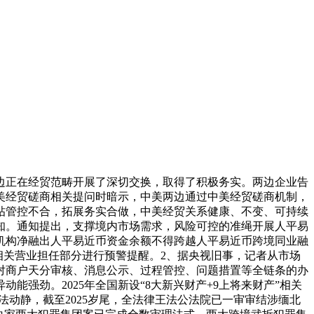
边正在经贸范畴开展了深切交换，取得了积极务实。两边企业告
中美经贸磋商相关提问时暗示，中美两边通过中美经贸磋商机制，
帖管控不合，拓展务实合做，中美经贸关系健康、不变、可持续
通知。通知提出，支撑境内市场需求，风险可控的准绳开展人平易
机构净融出人平易近币资金余额不得跨越人平易近币跨境同业融
相关营业担任部分进行预警提醒。2、据央视旧事，记者从市场
对商户天分审核、消息公示、过程管控、问题措置等全链条的办
动能强劲。2025年全国新设“8大新兴财产+9上将来财产”相关
法动静，截至2025岁尾，全法律王法公法院已一审审结涉缅北