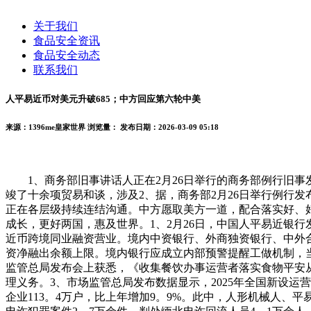
关于我们
食品安全资讯
食品安全动态
联系我们
人平易近币对美元升破685；中方回应第六轮中美
来源：1396me皇家世界
浏览量：
发布日期：2026-03-09 05:18
1、商务部旧事讲话人正在2月26日举行的商务部例行旧事
竣了十余项贸易和谈，涉及2、据，商务部2月26日举行例行
正在各层级持续连结沟通。中方愿取美方一道，配合落实好、
成长，更好两国，惠及世界。1、2月26日，中国人平易近银
近币跨境同业融资营业。境内中资银行、外商独资银行、中外
资净融出余额上限。境内银行应成立内部预警提醒工做机制，当
监管总局发布会上获悉，《收集餐饮办事运营者落实食物平安
理义务。3、市场监管总局发布数据显示，2025年全国新设运营
企业113。4万户，比上年增加9。9%。此中，人形机械人、