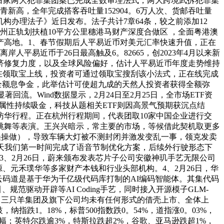
、白家两大犯罪集团案已完成全数审理法式，两大跨境武拆犯罪集
新高，全年完成搭客吞吐量152904。6万人次、货邮吞吐量
利机构办理法子》近日发布。法子共计7章64条，较之前添加12
广州正轨划扶植10平方公里穗港马财产深度合做区 ，全面粤港澳
产高地。1、春节假期后人平易近币对美元汇率快速升值，正在
人平易近币于26日最高触及6。82665，创2023年4月以来新
济修复力度，以及全球风险偏好，估计人平易近币年度走势维持
正在领取宝上线，投资者可通过领取宝搜刮该小法式，正在线完成
领取全额息争金，此举估计可使超九成的天然人投资者获得全额弥
回流。Wind数据显示，2月24日至2月25日，全市场ETF资
健属性持续吸金，科技从题相关ETF则因高景气预期获沉点结
访华行程。正在杭州行程期间，代表团取10家中国企业进行交
跳舞等表演。王兴兴暗示，常主要的市场，等候借此契机取更多
音误操做），导致车辆大灯被不测封闭并激发变乱一事，领克发卖
今天我们第一时间完成了语音节制优化方案，后续外行驶形态下
、2月26日，蔚来颁布发表芯片子公司安徽神玑手艺无限公司
、元禾璞华等多家财产本钱和行业头部机构。4、2月26日，华
为云码道是基于华为千亿级代码库打制的AI编码智能体。其集代码
规范驱动开辟等AI Coding手艺，同时接入开源模子GLM-
目前，三只羊集团及旗下公司均未有任何形式的借壳上市、全体上
指跌1。18%，标普500指数跌0。54%，道指涨0。03%，
跌幅；英特尔跌逾3%，特斯拉跌超2%，谷歌、亚马逊跌超1%，