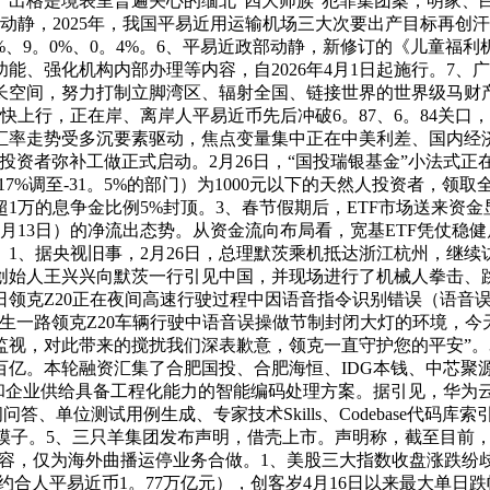
人。出格是境表里普遍关心的缅北“四大师族”犯罪集团案，明家
静，2025年，我国平易近用运输机场三大次要出产目标再创汗青
。8%、9。0%、0。4%。6、平易近政部动静，新修订的《儿童福
能、强化机构内部办理等内容，自2026年4月1日起施行。7、
长空间，努力打制立脚湾区、辐射全国、链接世界的世界级马财
上行，正在岸、离岸人平易近币先后冲破6。87、6。84关口，离岸
汇率走势受多沉要素驱动，焦点变量集中正在中美利差、国内经
响投资者弥补工做正式启动。2月26日，“国投瑞银基金”小法式
7%调至-31。5%的部门）为1000元以下的天然人投资者，
万的息争金比例5%封顶。3、春节假期后，ETF市场送来资金显著
至2月13日）的净流出态势。从资金流向布局看，宽基ETF凭仗稳
1、据央视旧事，2月26日，总理默茨乘机抵达浙江杭州，继续
创始人王兴兴向默茨一行引见中国，并现场进行了机械人拳击、
近日领克Z20正在夜间高速行驶过程中因语音指令识别错误（语
生一路领克Z20车辆行驶中语音误操做节制封闭大灯的环境，
视，对此带来的搅扰我们深表歉意，领克一直守护您的平安”。3
百亿。本轮融资汇集了合肥国投、合肥海恒、IDG本钱、中芯聚源
辟者和企业供给具备工程化能力的智能编码处理方案。据引见，华
单位测试用例生成、专家技术Skills、Codebase代码库索引、
鸿蒙的专属模子。5、三只羊集团发布声明，借壳上市。声明称，截至
容，仅为海外曲播运停业务合做。1、美股三大指数收盘涨跌纷歧，纳
约合人平易近币1。77万亿元），创客岁4月16日以来最大单日