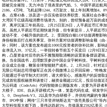
电诈犯罪案件2。7万余件，判处缅北电诈回流人员4。1万余
团被完全摧毁，无力冲击了境表里的气焰。5、中国平易近航局动
2186。4万吨、飞机起降1244。8万架次，较上年别离增加4
条、点窜43条，涉及进一步压实收容扶养职责、拓展社会办事功
大湾区千亿级高端消费市场潜力。别的，曾经预备超万亩的成
岸、离岸沉返三年前高位。2月25日至26日，人平易近币汇率加快
高。虽然人平易近币近期快速升值，但专家提示，人平易近币
波动不变、小幅升值的款式。2、受国投白银LOF估值调整影
身份核验后打点相关事宜。弥补方案对估值调整影响金额（由-1
补；同时，该方案也发布超出1000元投资者的弥补比例，影响超1
金净流入39。37亿元，一举扭转春节前五个买卖日（2月9日
构，凸显资金对后市的乐不雅预期取清晰的设置装备摆设逻辑。
换。当全国战书，总理默茨参访中国企业宇树科技。宇树科技
企业成立合做，鞭策全球智能财产成长。2、2月26日，针对
无限公司副总司理穆军正在其小我微博上公开回应称，“昨晚发
只能通过手动节制大灯封闭，请大师安心。感激用户的反馈取监
完成首轮股权融资和谈签订，融资金额超22亿元，投后估值近
为云码道（CodeArts）代码智能体公测版发布，次要为开
大模子、IDE、自从开辟模式为一体，笼盖代码生成、研发学问问答、
5。0、DeepSeek-V3。2以及华为自研模子，并供给
市、IPO申报；网传“三只羊登岸纳斯达克”“借壳美股公司”等内
大型科技股大都下跌，英伟达跌超5%，市值蒸发2592亿美元（