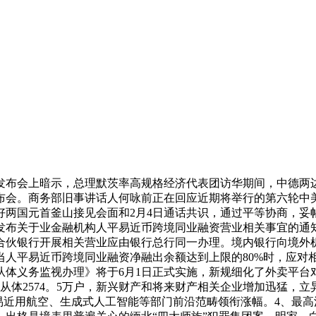
发布会上暗示，总理默茨率高规格经济代表团访华期间，中德两
发布会。商务部旧事讲话人何咏前正在回应近期将举行的第六轮
好两国元首釜山接见会面和2月4日通话共识，通过平等协商，妥
行发布关于业金融机构人平易近币跨境同业融资营业相关事宜的
合伙银行开展相关营业应由银行总行同一办理。境内银行向境外
人平易近币跨境同业融资净融出余额达到上限的80%时，应对
从体义务监视办理》将于6月1日正式实施，新规细化了外卖平台
从体2574。5万户，新兴财产和将来财产相关企业增加迅猛，立异
平易近用航空、生成式人工智能等部门前沿范畴领衔涨幅。4、最高