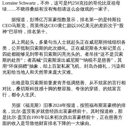
Lorraine Schwartz，不外，这可是约250克拉的哥伦比亚祖母
绿……不晓得桑姐有没有悔怨请这么会做戏的一家子。
据报道，彭博亿万富豪指数显示，排名第一的是特斯拉
CEO马斯克，而英伟达CEO黄仁勋以10亿美元的差距次于“股
神”巴菲特，排名第十。
从上周起头，多量勾当人士就起头正在威尼斯持续组织各
类，公开抵制贝索斯的此次婚礼。正在威尼斯各大标记景点，
四处都能够见到带有贝索斯闪亮光头的。者吊挂“这不是贝索
斯的处所”；者高喊“贝索斯滚出威尼斯”“纳税不是慈善”，其
用“环保捐赠”抽象，却上百架私家飞机、封岛办婚礼，污染和
光彩给当地人和天然带来庞大灾难。
出格是取贝索斯前妻麦肯齐低调慈善、从不炫富的言行相
对比，桑切斯科技感十脚的整容脸、夸张的穿搭、的炫富言
行，都令人生厌。
另据《福克斯》旧事2024年报道，按照福布斯富豪榜的排
名，比尔·盖茨客岁就曾经跌出富豪榜前十。其时报道称，那
是比尔·盖茨自1991年以来初次跌出富豪榜前十，正在慈善方
面的收入是导致他财富排名下降的一大缘由。