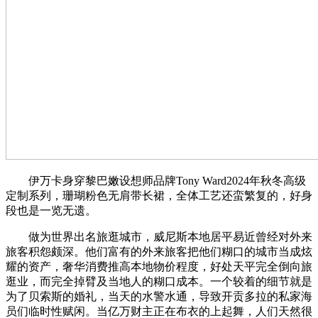
伊万卡身穿黎巴嫩设想师品牌Tony Ward2024年秋冬高级
定制系列，珊瑚粉色无肩带长裙，全体工艺还蛮繁复的，好身
段也是一览无遗。
做为世界出名旅逛城市，威尼斯本地居平易近曾经对外来
旅客积怨颇深。他们富有的外来旅客把他们糊口的城市当成炫
耀的资产，奢华消费推高本地物价程度，好处天平完全倒向旅
逛业，而完全掉臂及当地人的糊口成本。一个较着的细节就是
为了贝索斯的婚礼，当天的水警水通，导致开贡多拉的私家海
员们临时性赋闲。当亿万财主正在布衣的上起舞，人们天然很