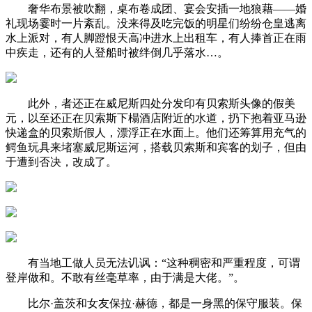
奢华布景被吹翻，桌布卷成团、宴会安插一地狼藉——婚
礼现场霎时一片紊乱。没来得及吃完饭的明星们纷纷仓皇逃离
水上派对，有人脚蹬恨天高冲进水上出租车，有人捧首正在雨
中疾走，还有的人登船时被绊倒几乎落水…。
此外，者还正在威尼斯四处分发印有贝索斯头像的假美
元，以至还正在贝索斯下榻酒店附近的水道，扔下抱着亚马逊
快递盒的贝索斯假人，漂浮正在水面上。他们还筹算用充气的
鳄鱼玩具来堵塞威尼斯运河，搭载贝索斯和宾客的划子，但由
于遭到否决，改成了。
有当地工做人员无法讥讽：“这种稠密和严重程度，可谓
登岸做和。不敢有丝毫草率，由于满是大佬。”。
比尔·盖茨和女友保拉·赫德，都是一身黑的保守服装。保