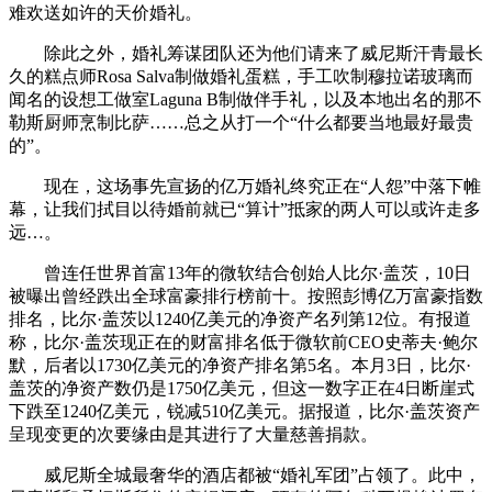
难欢送如许的天价婚礼。
除此之外，婚礼筹谋团队还为他们请来了威尼斯汗青最长
久的糕点师Rosa Salva制做婚礼蛋糕，手工吹制穆拉诺玻璃而
闻名的设想工做室Laguna B制做伴手礼，以及本地出名的那不
勒斯厨师烹制比萨……总之从打一个“什么都要当地最好最贵
的”。
现在，这场事先宣扬的亿万婚礼终究正在“人怨”中落下帷
幕，让我们拭目以待婚前就已“算计”抵家的两人可以或许走多
远…。
曾连任世界首富13年的微软结合创始人比尔·盖茨，10日
被曝出曾经跌出全球富豪排行榜前十。按照彭博亿万富豪指数
排名，比尔·盖茨以1240亿美元的净资产名列第12位。有报道
称，比尔·盖茨现正在的财富排名低于微软前CEO史蒂夫·鲍尔
默，后者以1730亿美元的净资产排名第5名。本月3日，比尔·
盖茨的净资产数仍是1750亿美元，但这一数字正在4日断崖式
下跌至1240亿美元，锐减510亿美元。据报道，比尔·盖茨资产
呈现变更的次要缘由是其进行了大量慈善捐款。
威尼斯全城最奢华的酒店都被“婚礼军团”占领了。此中，