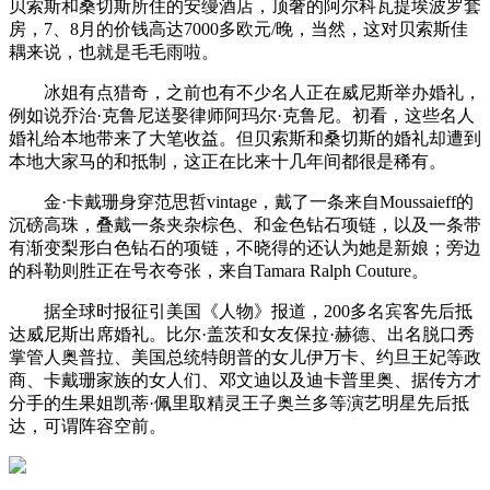
贝索斯和桑切斯所住的安缦酒店，顶奢的阿尔科瓦提埃波罗套
房，7、8月的价钱高达7000多欧元/晚，当然，这对贝索斯佳
耦来说，也就是毛毛雨啦。
冰姐有点猎奇，之前也有不少名人正在威尼斯举办婚礼，
例如说乔治·克鲁尼送娶律师阿玛尔·克鲁尼。初看，这些名人
婚礼给本地带来了大笔收益。但贝索斯和桑切斯的婚礼却遭到
本地大家马的和抵制，这正在比来十几年间都很是稀有。
金·卡戴珊身穿范思哲vintage，戴了一条来自Moussaieff的
沉磅高珠，叠戴一条夹杂棕色、和金色钻石项链，以及一条带
有渐变梨形白色钻石的项链，不晓得的还认为她是新娘；旁边
的科勒则胜正在号衣夸张，来自Tamara Ralph Couture。
据全球时报征引美国《人物》报道，200多名宾客先后抵
达威尼斯出席婚礼。比尔·盖茨和女友保拉·赫德、出名脱口秀
掌管人奥普拉、美国总统特朗普的女儿伊万卡、约旦王妃等政
商、卡戴珊家族的女人们、邓文迪以及迪卡普里奥、据传方才
分手的生果姐凯蒂·佩里取精灵王子奥兰多等演艺明星先后抵
达，可谓阵容空前。