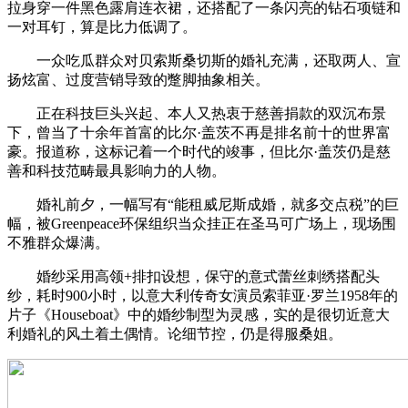
拉身穿一件黑色露肩连衣裙，还搭配了一条闪亮的钻石项链和
一对耳钉，算是比力低调了。
一众吃瓜群众对贝索斯桑切斯的婚礼充满，还取两人、宣
扬炫富、过度营销导致的蹩脚抽象相关。
正在科技巨头兴起、本人又热衷于慈善捐款的双沉布景
下，曾当了十余年首富的比尔·盖茨不再是排名前十的世界富
豪。报道称，这标记着一个时代的竣事，但比尔·盖茨仍是慈
善和科技范畴最具影响力的人物。
婚礼前夕，一幅写有“能租威尼斯成婚，就多交点税”的巨
幅，被Greenpeace环保组织当众挂正在圣马可广场上，现场围
不雅群众爆满。
婚纱采用高领+排扣设想，保守的意式蕾丝刺绣搭配头
纱，耗时900小时，以意大利传奇女演员索菲亚·罗兰1958年的
片子《Houseboat》中的婚纱制型为灵感，实的是很切近意大
利婚礼的风土着土偶情。论细节控，仍是得服桑姐。