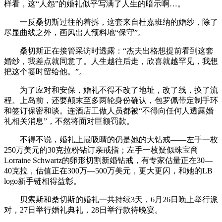
样看，这“人怨”的婚礼似乎写满了人生的暗示啊…。
一反桑切斯过往的着拆，这套来自杜嘉班纳的婚纱，除了
尽显曲线之外，画风出人预料地“保守”。
桑切斯正在接管采访时透露：“杰夫出格想提前看到这套
婚纱，我差点就同意了。人生越往后走，欣喜就越罕见，我想
把这个霎时留给他。”。
为了应对和安保，婚礼不得不改了地址，改了线，换了流
程。上岛前，还要颠末至多两轮身份确认，包罗佩带定制手环
和签订保密和谈。连酒店工做人员都被“不得向任何人透露婚
礼相关消息”，不然将面对巨额罚款。
不得不说，婚礼上最吸睛的仍是她的大钻戒——左手一枚
250万美元的30克拉粉钻订亲戒指；左手一枚疑似珠宝商
Lorraine Schwartz的卵形切割新婚钻戒，有专家估量正在30—
40克拉，估值正在300万—500万美元，更大更闪，和她的LB
logo新手链相得益彰。
贝索斯和桑切斯的婚礼一共持续3天，6月26日晚上举行派
对，27日举行婚礼典礼，28日举行款待晚宴。