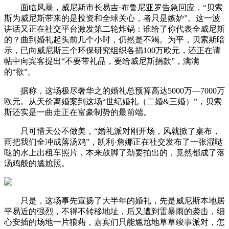
面临风暴，威尼斯市长易吉·布鲁尼亚罗告急回应，“贝索
斯为威尼斯带来的是投资和全球关心，者只是嫉妒”。这一波
讲话又正在社交平台激发第二轮炸锅：谁给了你代表全威尼斯
的？曲到婚礼起头前几个小时，仍然是不竭。为平，贝索斯暗
示，已向威尼斯三个环保研究组织各捐100万欧元，还正在请
帖中向宾客提出“不要带礼品，要给威尼斯捐款”，满满
的“欲”。
据称，这场极尽奢华之的婚礼总预算高达5000万—7000万
欧元。从天价离婚案到这场“世纪婚礼（二婚&三婚）”，贝索
斯还实是一曲走正在富豪制势的最前端。
只可惜天公不做美，“婚礼派对刚开场，风就掀了桌布，
雨把我们全冲成落汤鸡”，凯利·詹娜正在社交发布了一张湿哒
哒的水上出租车照片，本来鼓脚了劲要拍出的，竟然都成了落
汤鸡般的尴尬照。
只是，这场事先宣扬了大半年的婚礼，先是威尼斯本地居
平易近的强烈，不得不转移地址，后又遭到雷暴雨的袭击，细
心安插的场地一片狼藉，嘉宾们只能尴尬地草草竣事派对，怎