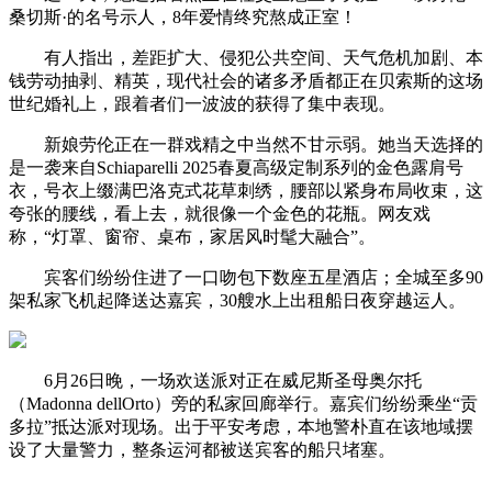
桑切斯·的名号示人，8年爱情终究熬成正室！
有人指出，差距扩大、侵犯公共空间、天气危机加剧、本
钱劳动抽剥、精英，现代社会的诸多矛盾都正在贝索斯的这场
世纪婚礼上，跟着者们一波波的获得了集中表现。
新娘劳伦正在一群戏精之中当然不甘示弱。她当天选择的
是一袭来自Schiaparelli 2025春夏高级定制系列的金色露肩号
衣，号衣上缀满巴洛克式花草刺绣，腰部以紧身布局收束，这
夸张的腰线，看上去，就很像一个金色的花瓶。网友戏
称，“灯罩、窗帘、桌布，家居风时髦大融合”。
宾客们纷纷住进了一口吻包下数座五星酒店；全城至多90
架私家飞机起降送达嘉宾，30艘水上出租船日夜穿越运人。
6月26日晚，一场欢送派对正在威尼斯圣母奥尔托
（Madonna dellOrto）旁的私家回廊举行。嘉宾们纷纷乘坐“贡
多拉”抵达派对现场。出于平安考虑，本地警朴直在该地域摆
设了大量警力，整条运河都被送宾客的船只堵塞。